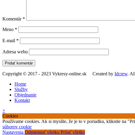
Komentár
*
Meno
*
E-mail
*
Adresa webu
Copyright © 2017 - 2023 Vykresy-online.sk Created by
Idcrew
. A
Home
Služby
Objednanie
Kontakt
×
Cookies
Používame cookies. Ak si myslíte, že je to v poriadku, kliknite na "P
súborov cookie
Nastavenia
Odmietnuť všetko
Prijať všetko