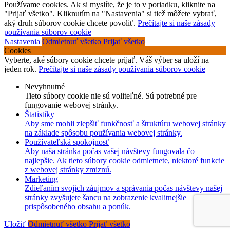
Používame cookies. Ak si myslíte, že je to v poriadku, kliknite na
"Prijať všetko". Kliknutím na "Nastavenia" si tiež môžete vybrať,
aký druh súborov cookie chcete povoliť.
Prečítajte si naše zásady
používania súborov cookie
Nastavenia
Odmietnuť všetko
Prijať všetko
Cookies
Vyberte, aké súbory cookie chcete prijať. Váš výber sa uloží na
jeden rok.
Prečítajte si naše zásady používania súborov cookie
Nevyhnutné
Tieto súbory cookie nie sú voliteľné. Sú potrebné pre
fungovanie webovej stránky.
Štatistiky
Aby sme mohli zlepšiť funkčnosť a štruktúru webovej stránky
na základe spôsobu používania webovej stránky.
Používateľská spokojnosť
Aby naša stránka počas vašej návštevy fungovala čo
najlepšie. Ak tieto súbory cookie odmietnete, niektoré funkcie
z webovej stránky zmiznú.
Marketing
Zdieľaním svojich záujmov a správania počas návštevy našej
stránky zvyšujete šancu na zobrazenie kvalitnejšie
prispôsobeného obsahu a ponúk.
Uložiť
Odmietnuť všetko
Prijať všetko