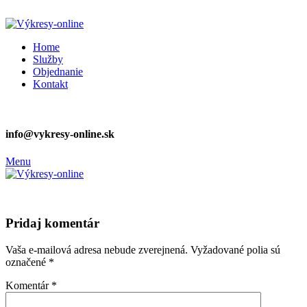
ADD ANYTHING HERE OR JUST REMOVE IT…
Home
Služby
Objednanie
Kontakt
info@vykresy-online.sk
Menu
Pridaj komentár
Vaša e-mailová adresa nebude zverejnená.
Vyžadované polia sú
označené
*
Komentár
*