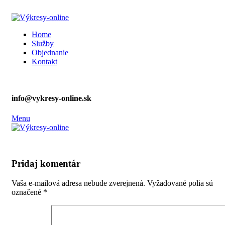
ADD ANYTHING HERE OR JUST REMOVE IT…
Home
Služby
Objednanie
Kontakt
info@vykresy-online.sk
Menu
Pridaj komentár
Vaša e-mailová adresa nebude zverejnená.
Vyžadované polia sú
označené
*